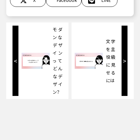
X
Facebook
LINE
モダ
ンな
文字
デザ
を主
イン
役級
<
>
って
に見
どん
せる
なデ
には
ザイ
ン？