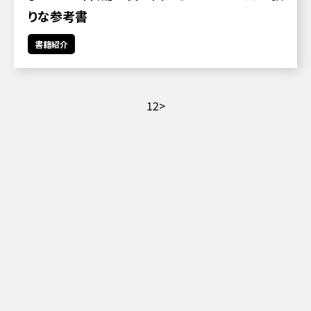
りな参考書
書籍紹介
投
1
2
>
稿
の
ペ
ー
ジ
送
り