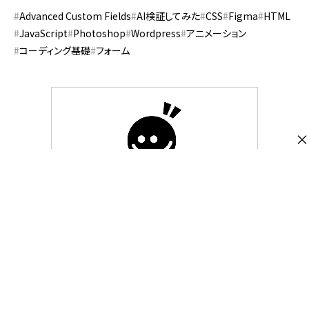
Advanced Custom Fields
AI検証してみた
CSS
Figma
HTML
JavaScript
Photoshop
Wordpress
アニメーション
コーディング基礎
フォーム
×
株式会社スピカデザイン
渋谷のWEB制作会社「スピカデザイン」の現
役コーダー達が、WEB制作のヒントになる
ような情報をお届けします。
https://spiqa.design/
@spiqa_design