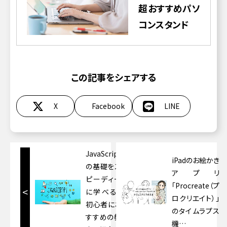
超おすすめパソ
コンスタンド
この記事をシェアする
X
Facebook
LINE
JavaScript
iPadのお絵かき
の基礎をス
アプリ
ピーディー
「Procreate（プ
<
に学べる！
ロクリエイト）」
初心者にお
のタイムラプス
すすめの教
機…