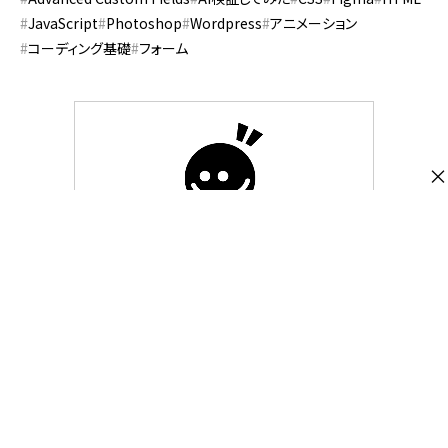
JavaScript
Photoshop
Wordpress
アニメーション
コーディング基礎
フォーム
×
株式会社スピカデザイン
渋谷のWEB制作会社「スピカデザイン」の現
役コーダー達が、WEB制作のヒントになる
ような情報をお届けします。
https://spiqa.design/
@spiqa_design