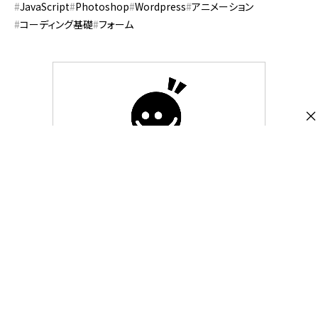
JavaScript
Photoshop
Wordpress
アニメーション
コーディング基礎
フォーム
×
株式会社スピカデザイン
渋谷のWEB制作会社「スピカデザイン」の現
役コーダー達が、WEB制作のヒントになる
ような情報をお届けします。
https://spiqa.design/
@spiqa_design