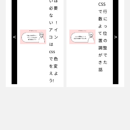
いは
CSS
必要
で行
な
数に
い！
よっ
アイ
て位
<
>
コン
置の
は
調整
css
がで
で色
きた
を変
話
えよ
う！