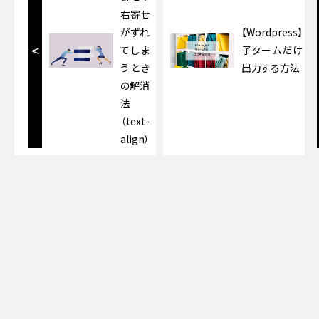
右寄せ
がずれ
【Wordpress】
<
てしま
子タームだけ
うとき
出力する方法
の解消
法
（text-
align）