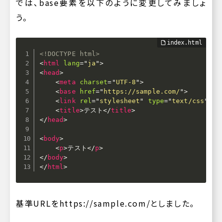
では、base要素を以下のように変更してみましょ
う。
<!DOCTYPE html>
<
html
lang
=
"
ja
"
>
<
head
>
<
meta
charset
=
"
UTF-8
"
>
<
base
href
=
"
https://sample.com/
"
>
<
link
rel
=
"
stylesheet
"
type
=
"
text/css
"
hr
<
title
>
テスト
</
title
>
</
head
>
<
body
>
<
p
>
テスト
</
p
>
</
body
>
</
html
>
基準URLを
https://sample.com/
としました。