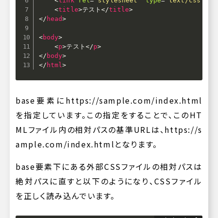
<
link
rel
=
"
stylesheet
"
type
=
"
text/css
"
hr
<
title
>
テスト
</
title
>
</
head
>
<
body
>
<
p
>
テスト
</
p
>
</
body
>
</
html
>
base要素に
https://sample.com/index.html
を指定しています。この指定をすることで、このHT
MLファイル内の相対パスの基準URLは、
https://s
ample.com/index.html
となります。
base要素下にある外部CSSファイルの相対パスは
絶対パスに直すと以下のようになり、CSSファイル
を正しく読み込んでいます。