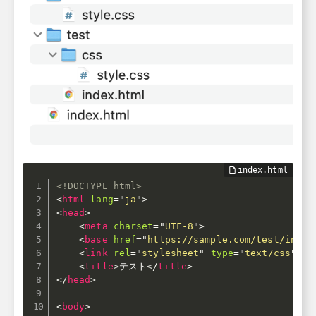
<!DOCTYPE html>
<
html
lang
=
"
ja
"
>
<
head
>
<
meta
charset
=
"
UTF-8
"
>
<
base
href
=
"
https://sample.com/test/index
<
link
rel
=
"
stylesheet
"
type
=
"
text/css
"
hr
<
title
>
テスト
</
title
>
</
head
>
<
body
>