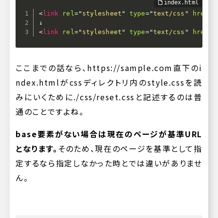
<
link
rel
=
"
stylesheet
"
type
=
"
text/css
"
href
=
"
<
link
rel
=
"
stylesheet
"
type
=
"
text/css
"
href
=
"
ここまでの話なら、
https://sample.com
直下の
i
ndex.html
がcssディレクトリ内の
style.css
を読
みにいくために
./css/reset.css
と記述するのは普
通のことですよね。
base要素がない場合は現在のページが基準URL
となります。
そのため、現在のページを基準として指
定するなら指定しなかった時とでは違いがありませ
ん。