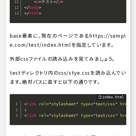
<
p
>
テスト
</
p
>
</
body
>
</
html
>
base要素に、現在のページである
https://sampl
e.com/test/index.html
を指定しています。
外部cssファイルの読み込みを見てみましょう。
testディレクトリ内のcss/stye.cssを読み込んでい
ます。絶対パスに直すと以下の通りです。
<
link
rel
=
"
stylesheet
"
type
=
"
text/css
"
href
=
"
<
link
rel
=
"
stylesheet
"
type
=
"
text/css
"
href
=
"