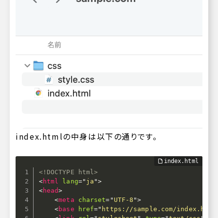
index.html
の中身は以下の通りです。
<!DOCTYPE html>
<
html
lang
=
"
ja
"
>
<
head
>
<
meta
charset
=
"
UTF-8
"
>
<
base
href
=
"
https://sample.com/index.html