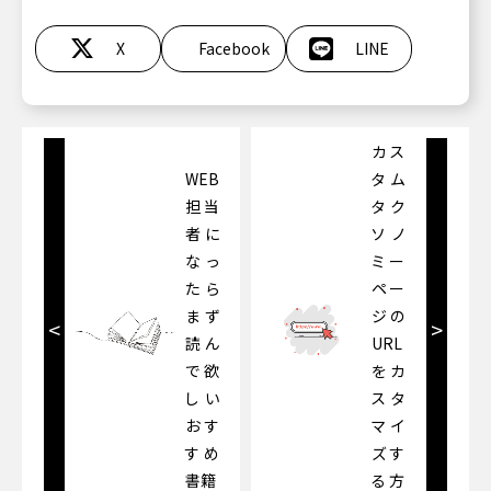
X
Facebook
LINE
カス
WEB
タム
担当
タク
者に
ソノ
なっ
ミー
たら
ペー
まず
ジの
<
>
読ん
URL
で欲
をカ
しい
スタ
おす
マイ
すめ
ズす
書籍
る方