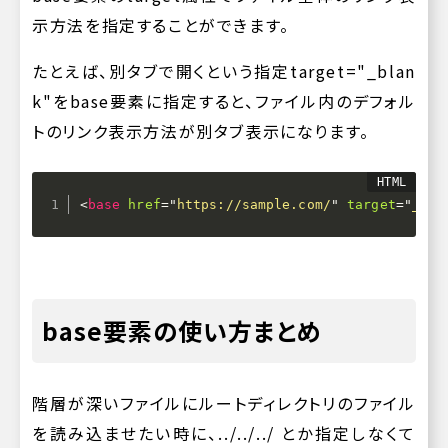
示方法を指定することができます。
たとえば、別タブで開くという指定
target="_blan
k"
をbase要素に指定すると、ファイル内のデフォル
トのリンク表示方法が別タブ表示になります。
<
base
href
=
"
https://sample.com/
"
target
=
"
_bla
base要素の使い方まとめ
階層が深いファイルにルートディレクトリのファイル
を読み込ませたい時に、
../../../
とか指定しなくて